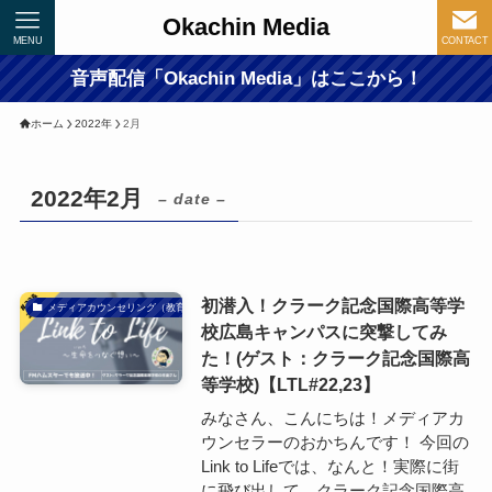
Okachin Media
MENU
CONTACT
音声配信「Okachin Media」はここから！
ホーム
2022年
2月
2022年2月
– date –
初潜入！クラーク記念国際高等学
メディアカウンセリング（教育）
校広島キャンパスに突撃してみ
た！(ゲスト：クラーク記念国際高
等学校)【LTL#22,23】
みなさん、こんにちは！メディアカ
ウンセラーのおかちんです！ 今回の
Link to Lifeでは、なんと！実際に街
に飛び出して、クラーク記念国際高