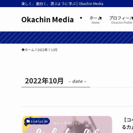
楽しく、面白く、遊ぶように学ぶ | Okachin Media
Okachin Media
ホーム
プロフィー
Home
Okachin Profile
ホーム
2022年
10月
2022年10月
– date –
【コ
Link to Life
る力