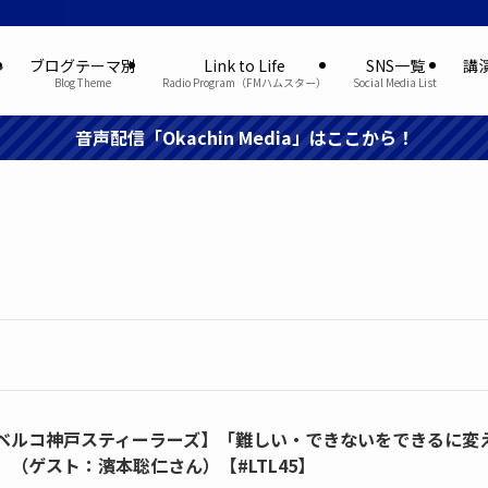
ル
ブログテーマ別
Link to Life
SNS一覧
講
Blog Theme
Radio Program（FMハムスター）
Social Media List
音声配信「Okachin Media」はここから！
ベルコ神戸スティーラーズ】「難しい・できないをできるに変
」（ゲスト：濱本聡仁さん）【#LTL45】