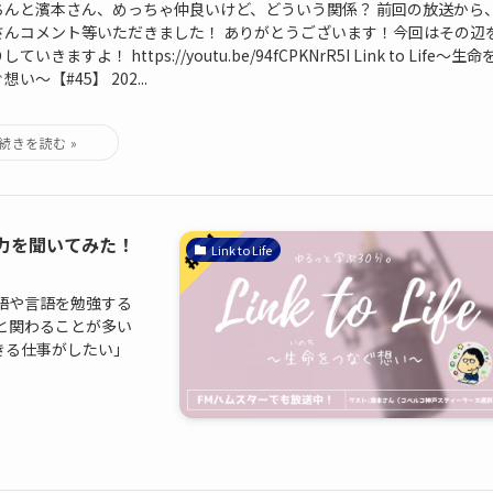
ちんと濱本さん、めっちゃ仲良いけど、どういう関係？ 前回の放送から
さんコメント等いただきました！ ありがとうございます！今回はその辺
ていきますよ！ https://youtu.be/94fCPKNrR5I Link to Life～生命
想い～【#45】 202...
力を聞いてみた！
Link to Life
語や言語を勉強する
と関わることが多い
きる仕事がしたい」