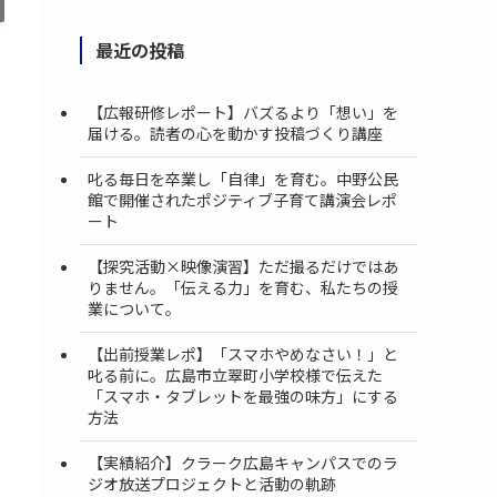
最近の投稿
【広報研修レポート】バズるより「想い」を
届ける。読者の心を動かす投稿づくり講座
叱る毎日を卒業し「自律」を育む。中野公民
館で開催されたポジティブ子育て講演会レポ
ート
【探究活動×映像演習】ただ撮るだけではあ
りません。「伝える力」を育む、私たちの授
業について。
【出前授業レポ】「スマホやめなさい！」と
叱る前に。広島市立翠町小学校様で伝えた
「スマホ・タブレットを最強の味方」にする
方法
【実績紹介】クラーク広島キャンパスでのラ
ジオ放送プロジェクトと活動の軌跡