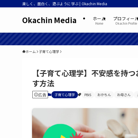
楽しく、面白く、遊ぶように学ぶ | Okachin Media
Okachin Media
ホーム
プロフィー
Home
Okachin Profile
ホーム
子育て心理学
【子育て心理学】不安感を持つ
す方法
広告
子育て心理学
PBIS
おかちん
お母さん