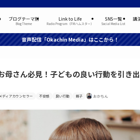
ル
ブログテーマ別
Link to Life
SNS一覧
講
Blog Theme
Radio Program（FMハムスター）
Social Media List
音声配信「Okachin Media」はここから！
お母さん必見！子どもの良い行動を引き出
メディアカウンセラー
不安感
良い行動
親子
おかちん