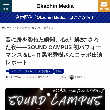
Okachin Media
MENU
CONTACT
音声配信「Okachin Media」はここから！
ホーム
メディアカウンセリング（教育）
音に身を委ねた瞬間、心が“解放”され
た夜――SOUND CAMPUS 初パフォー
マンス＆L⇔R 黒沢秀樹さんコラボ出演
レポート
メディアカウンセリング（教育）
雑記
おかちん
おかちん
メディアカウンセラー
ライブ