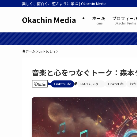
楽しく、面白く、遊ぶように学ぶ | Okachin Media
Okachin Media
ホーム
プロフィー
Home
Okachin Profile
ホーム
Link to Life
音楽と心をつなぐトーク：森本
広告
Link to Life
FMハムスター
LinktoLife
おか