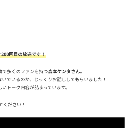
べき200回目の放送です！
動で多くのファンを持つ
森本ケンタさん
。
ないでいるのか、じっくりお話ししてもらいました！
しいトーク内容が詰まっています。
みてください！