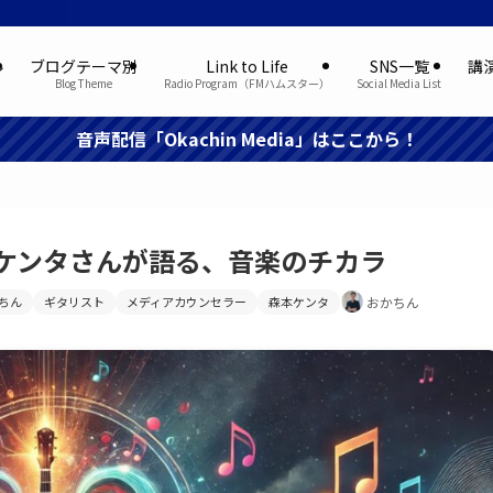
ル
ブログテーマ別
Link to Life
SNS一覧
講
Blog Theme
Radio Program（FMハムスター）
Social Media List
音声配信「Okachin Media」はここから！
ケンタさんが語る、音楽のチカラ
ちん
ギタリスト
メディアカウンセラー
森本ケンタ
おかちん