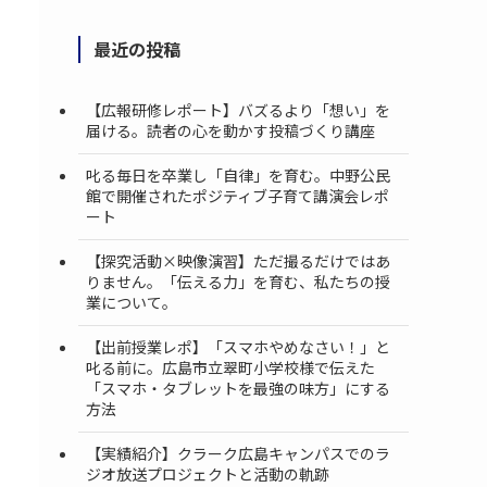
最近の投稿
【広報研修レポート】バズるより「想い」を
届ける。読者の心を動かす投稿づくり講座
叱る毎日を卒業し「自律」を育む。中野公民
館で開催されたポジティブ子育て講演会レポ
ート
【探究活動×映像演習】ただ撮るだけではあ
りません。「伝える力」を育む、私たちの授
業について。
【出前授業レポ】「スマホやめなさい！」と
叱る前に。広島市立翠町小学校様で伝えた
「スマホ・タブレットを最強の味方」にする
方法
【実績紹介】クラーク広島キャンパスでのラ
ジオ放送プロジェクトと活動の軌跡