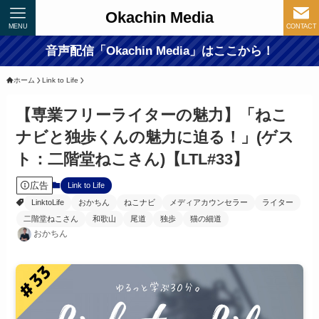
Okachin Media
MENU
CONTACT
音声配信「Okachin Media」はここから！
ホーム
Link to Life
【専業フリーライターの魅力】「ねこ
ナビと独歩くんの魅力に迫る！」(ゲス
ト：二階堂ねこさん)【LTL#33】
広告
Link to Life
LinktoLife
おかちん
ねこナビ
メディアカウンセラー
ライター
二階堂ねこさん
和歌山
尾道
独歩
猫の細道
おかちん