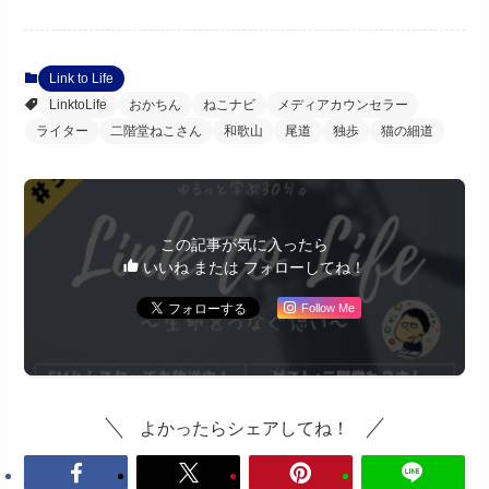
Link to Life
LinktoLife
おかちん
ねこナビ
メディアカウンセラー
ライター
二階堂ねこさん
和歌山
尾道
独歩
猫の細道
この記事が気に入ったら
いいね または フォローしてね！
Follow Me
よかったらシェアしてね！