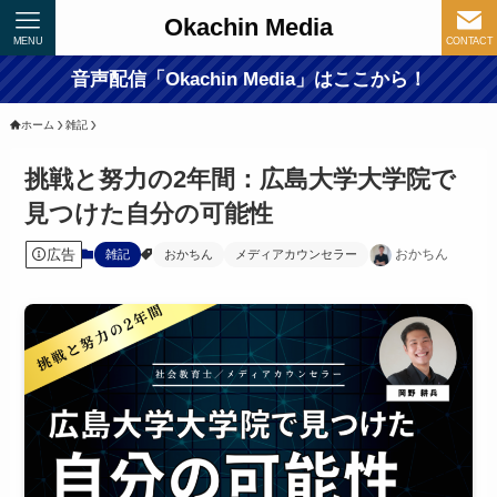
Okachin Media
MENU
CONTACT
音声配信「Okachin Media」はここから！
ホーム
雑記
挑戦と努力の2年間：広島大学大学院で
見つけた自分の可能性
広告
おかちん
雑記
おかちん
メディアカウンセラー