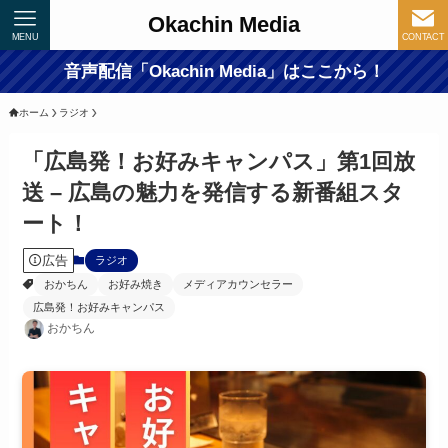
Okachin Media
MENU
CONTACT
音声配信「Okachin Media」はここから！
ホーム
ラジオ
「広島発！お好みキャンパス」第1回放
送 – 広島の魅力を発信する新番組スタ
ート！
広告
ラジオ
おかちん
お好み焼き
メディアカウンセラー
広島発！お好みキャンパス
おかちん